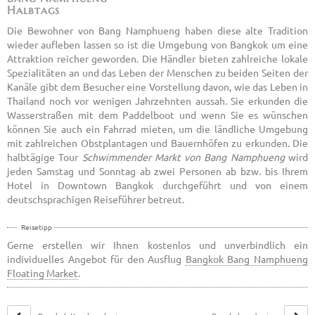
Halbtags
Die Bewohner von Bang Namphueng haben diese alte Tradition
wieder aufleben lassen so ist die Umgebung von Bangkok um eine
Attraktion reicher geworden. Die Händler bieten zahlreiche lokale
Spezialitäten an und das Leben der Menschen zu beiden Seiten der
Kanäle gibt dem Besucher eine Vorstellung davon, wie das Leben in
Thailand noch vor wenigen Jahrzehnten aussah. Sie erkunden die
Wasserstraßen mit dem Paddelboot und wenn Sie es wünschen
können Sie auch ein Fahrrad mieten, um die ländliche Umgebung
mit zahlreichen Obstplantagen und Bauernhöfen zu erkunden. Die
halbtägige Tour
Schwimmender Markt von Bang Namphueng
wird
jeden Sams­tag und Sonntag ab zwei Per­so­nen ab bzw. bis Ihrem
Hotel in Downtown Bangkok durchge­führt und von einem
deutschspra­chi­gen Rei­se­füh­rer be­treut.
Reisetipp
Gerne erstellen wir Ihnen kostenlos und unverbindlich ein
individuelles Angebot für den Ausflug
Bangkok Bang Namphueng
Floating Market
.