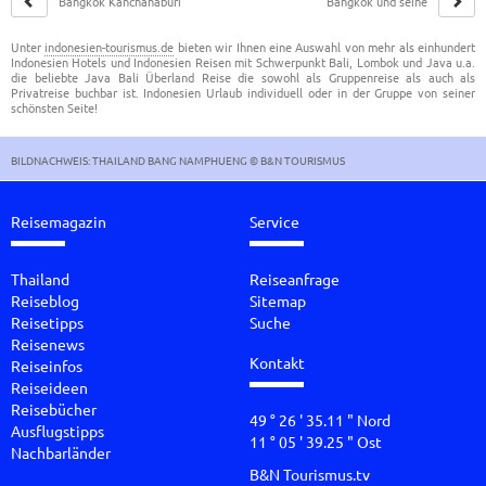
Bangkok Kanchanaburi
Bangkok und seine
und River Kwai
Tempel
Unter
indonesien-tourismus.de
bieten wir Ihnen eine Auswahl von mehr als einhundert
Indonesien Hotels und Indonesien Reisen mit Schwerpunkt Bali, Lombok und Java u.a.
die beliebte Java Bali Überland Reise die sowohl als Gruppenreise als auch als
Privatreise buchbar ist. Indonesien Urlaub individuell oder in der Gruppe von seiner
schönsten Seite!
BILDNACHWEIS: THAILAND BANG NAMPHUENG © B&N TOURISMUS
Reisemagazin
Service
Thailand
Reiseanfrage
Reiseblog
Sitemap
Reisetipps
Suche
Reisenews
Kontakt
Reiseinfos
Reiseideen
Reisebücher
49 ° 26 ' 35.11 " Nord
Ausflugstipps
11 ° 05 ' 39.25 " Ost
Nachbarländer
B&N Tourismus.tv