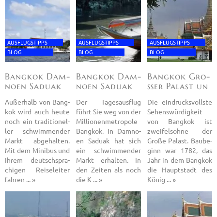
AUS­FLUGS­TIPPS
AUS­FLUGS­TIPPS
AUS­FLUGS­TIPPS
BLOG
BLOG
BLOG
Bang­kok Dam­
Bang­kok Dam­
Bang­kok Gro­
no­en Sa­duak
no­en Sa­duak
ßer Pa­last un
Fl
un
Au­ßer­halb von Bang­
Der Ta­ges­aus­flug
Die ein­drucks­volls­te
kok wird auch heute
führt Sie weg von der
Se­hens­wür­dig­keit
noch ein tra­di­tio­nel­
Mil­lio­nen­me­tro­po­le
von Bang­kok ist
ler schwim­men­der
Bang­kok. In Dam­no­
zwei­fels­oh­ne der
Markt ab­ge­hal­ten.
en Sa­duak hat sich
Große Pa­last. Bau­be­
Mit dem Mi­ni­bus und
ein schwim­men­der
ginn war 1782, das
Ihrem deutsch­spra­
Markt er­hal­ten. In
Jahr in dem Bang­kok
chi­gen Rei­se­lei­ter
den Zei­ten als noch
die Haupt­stadt des
fah­ren ... »
die K ... »
König ... »