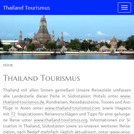
Thailand Tourismus
HOME
Thailand Tourismus
Thai­land mit allen Sin­nen ge­nie­ßen! Un­se­re Rei­se­zie­le um­fas­sen
alle Lan­des­tei­le die­ser Perle in Süd­ost­asi­en: Ho­tels unter
www.​
thailand-​tourismus.​de
, Rund­rei­sen, Rei­se­bau­stei­ne, Tou­ren und Aus­
flü­ge in Asien unter
www.​thailand-​tourismus.​com
sowie Ma­ga­zin
mit
72
In­spi­ra­tio­nen, Rei­se­vor­schlä­gen und Tipps für eine ge­lun­ge­
ne Reise unter
www.​thailand-​tourismus.​org
. In­for­ma­tio­nen zur Si­
tua­ti­on in Thai­land, Süd­ost­asi­en sowie zu un­se­ren wei­te­ren Rei­se­
zie­len, nach Be­darf mehr­fach täg­lich ak­tua­li­siert, unter
www.​reise-​