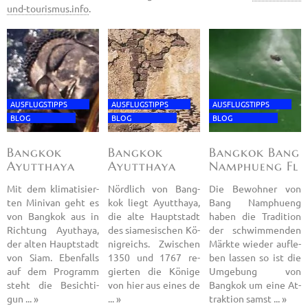
und-​tourismus.​info
.
AUS­FLUGS­TIPPS
AUS­FLUGS­TIPPS
AUS­FLUGS­TIPPS
BLOG
BLOG
BLOG
Bang­kok
Bang­kok
Bang­kok Bang
Ayutt­ha­ya
Ayutt­ha­ya
Nam­phu­eng Fl
mit dem
und Ban
Mit dem kli­ma­ti­sier­
Nörd­lich von Bang­
Die Be­woh­ner von
ten Mi­ni­van geht es
kok liegt Ayutt­ha­ya,
Bang Nam­phu­eng
von Bang­kok aus in
die alte Haupt­stadt
haben die Tra­di­ti­on
Rich­tung Ayut­ha­ya,
des sia­me­si­schen Kö­
der schwim­men­den
der alten Haupt­stadt
nig­reichs. Zwi­schen
Märk­te wie­der auf­le­
von Siam. Eben­falls
1350 und 1767 re­
ben las­sen so ist die
auf dem Pro­gramm
gier­ten die Kö­ni­ge
Um­ge­bung von
steht die Be­sich­ti­
von hier aus eines de
Bang­kok um eine At­
gun ... »
... »
trak­ti­on samst ... »