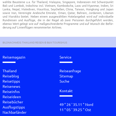
wähl­te Bau­stei­ne u.a. für Thai­land, Ma­lay­sia, Sin­g­a­po­re, In­do­ne­si­en mit Schwer­punkt
Bali und Lom­bok, In­do­chi­na incl. Viet­nam, Kam­bo­dscha, Laos und Myan­mar, In­di­en, Sri
Lanka, Nepal, Ma­le­di­ven, Mau­ri­ti­us, Sey­chel­len, China, Tai­wan, Hong­kong und Japan
sowie Iran, Ver­ei­nig­te Ara­bi­sche Emi­ra­te, Oman, Qatar, Bah­rain, Jor­da­ni­en, Li­ba­non
und Ma­rok­ko bie­tet. Neben einem aus­ge­wähl­ten Ho­tel­an­ge­bot wird auf in­di­vi­du­el­le
Rund­rei­sen und Aus­flü­ge, die in der Regel ab zwei Per­so­nen durch­ge­führt wer­den,
eben­so Wert ge­legt wie auf maß­ge­schnei­der­te Pro­gram­me und auf Wunsch die Be­för­
de­rung auf Li­ni­en­flü­gen re­nom­mier­ter Air­lines.
BILDNACHWEIS: THAILAND REISEN © B&N TOURISMUS
Reisemagazin
Service
Thailand
Reiseanfrage
Reiseblog
Sitemap
Reisetipps
Suche
Reisenews
Kontakt
Reiseinfos
Reiseideen
Reisebücher
49 ° 26 ' 35.11 " Nord
Ausflugstipps
11 ° 05 ' 39.25 " Ost
Nachbarländer