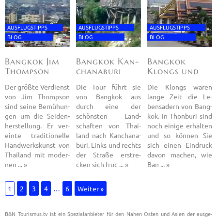
AUS­FLUGS­TIPPS
AUS­FLUGS­TIPPS
AUS­FLUGS­TIPPS
BLOG
BLOG
BLOG
Bang­kok Jim
Bang­kok Kan­
Bang­kok
Thomp­son
chana­b­u­ri
Klongs und
Hous
und
Grand
Der größ­te Ver­dienst
Die Tour führt sie
Die Klongs waren
von Jim Thomp­son
von Bang­kok aus
lange Zeit die Le­
sind seine Be­mü­hun­
durch eine der
bens­adern von Bang­
gen um die Sei­den­
schöns­ten Land­
kok. In Thon­bu­ri sind
her­stel­lung. Er ver­
schaf­ten von Thai­
noch ei­ni­ge er­hal­ten
ein­te tra­di­tio­nel­le
land nach Kan­chana­
und so kön­nen Sie
Hand­werks­kunst von
b­u­ri. Links und rechts
sich einen Ein­druck
Thai­land mit mo­der­
der Stra­ße er­stre­
davon ma­chen, wie
nen ... »
cken sich fruc ... »
Ban ... »
1
2
3
4
…
6
Wei­ter »
B&N Tou­ris­mus.tv ist ein Spe­zi­al­an­bie­ter für den Nahen Osten und Asien der aus­ge­