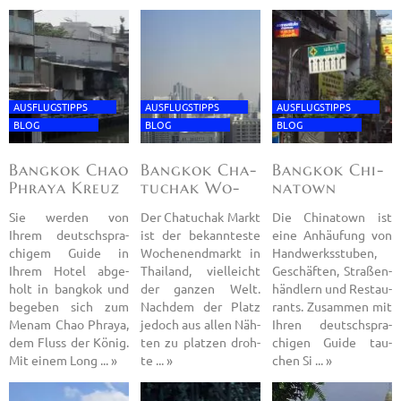
AUS­FLUGS­TIPPS
AUS­FLUGS­TIPPS
AUS­FLUGS­TIPPS
BLOG
BLOG
BLOG
Bang­kok Chao
Bang­kok Cha­
Bang­kok Chi­
Phra­ya Kreuz
tuchak Wo­
na­town
chene
Sie wer­den von
Der Cha­tuchak Markt
Die Chi­na­town ist
Ihrem deutsch­spra­
ist der be­kann­tes­te
eine An­häu­fung von
chi­gem Guide in
Wo­chen­end­markt in
Hand­werks­stu­ben,
Ihrem Hotel ab­ge­
Thai­land, viel­leicht
Ge­schäf­ten, Stra­ßen­
holt in bang­kok und
der gan­zen Welt.
händ­lern und Re­stau­
be­ge­ben sich zum
Nach­dem der Platz
rants. Zu­sam­men mit
Menam Chao Phra­ya,
je­doch aus allen Näh­
Ihren deutsch­spra­
dem Fluss der König.
ten zu plat­zen droh­
chi­gen Guide tau­
Mit einem Long ... »
te ... »
chen Si ... »