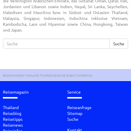
die Vereinigten Arabischen Emirate, das Sultanat Oman, Qatar, Iran,
Jordanien und Libanon sowie Indien, Nepal, Sri Lanka, Seychellen,
Malediven und Mauritius bzw. in Südost- und Ostasien Thailand,
Malaysia, Singapur, Indonesien, Indochina inklusive Vietnam,
Kambodscha, Laos und Myanmar sowie China, Hongkong, Taiwan
und Japan.
Suche
BILDNACHWEIS: THAILAND TOURISMUS SUCHE © B&N TOURISMUS
Reisemagazin
Service
Thailand
Reiseanfrage
Reiseblog
Sitemap
Reisetipps
Suche
Reisenews
Kontakt
Reiseinfos