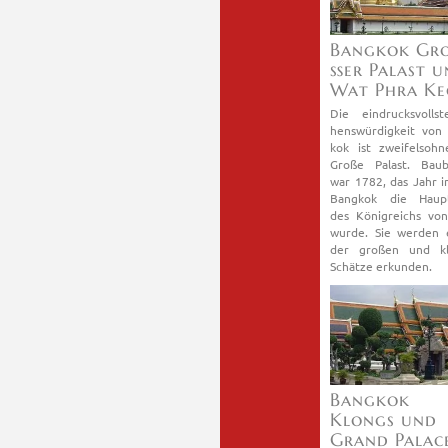
Bang­kok Gr
ßer Pa­last 
Wat Phra Ke
Die ein­drucks­volls­
hens­wür­dig­keit von
kok ist zwei­fels­oh­
Große Pa­last. Bau­b
war 1782, das Jahr 
Bang­kok die Haupt
des Kö­nig­reichs vo
wurde. Sie wer­den ei
der gro­ßen und kl
Schät­ze er­kun­den.
Bang­kok
Klongs und
Grand Pa­lac