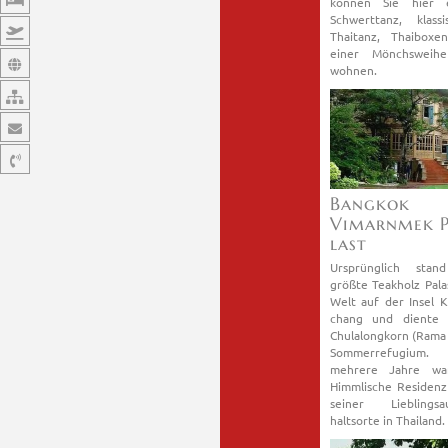
kön­nen Sie hier 
Schwert­tanz, klas­si
Thai­tanz, Thai­bo­x
einer Mönchs­wei­h
woh­nen.
Bang­kok
Vimarn­mek P
last
Ur­sprüng­lich sta
größ­te Teak­holz Pa­l
Welt auf der Insel K
chang und dien­te 
Chul­a­long­korn (Rama 
Som­mer­re­fu­gi­u
meh­re­re Jahre wa
Himm­li­sche Re­si­den
sei­ner Lieb­lings­au
halts­or­te in Thai­land.