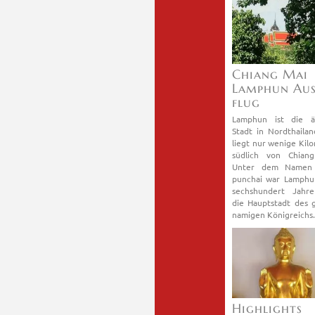
Chiang Mai
Lam­phun Aus
flug
Lam­phun ist die äl­
Stadt in Nord­thai­la
liegt nur we­ni­ge Ki­lo
süd­lich von Chian
Unter dem Namen H
pun­chai war Lam­phu
sechs­hun­dert Jahr
die Haupt­stadt des g
na­mi­gen Kö­nig­reichs.
High­lights