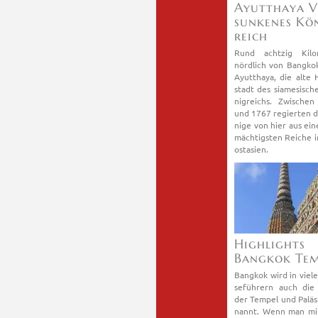
Ayutt­ha­ya V
sun­ke­nes Kö­
reich
Rund acht­zig Ki­lo­
nörd­lich von Bang­kok
Ayutt­ha­ya, die alte 
stadt des sia­me­si­sc
nig­reichs. Zwi­sche
und 1767 re­gier­ten d
ni­ge von hier aus ein
mäch­tigs­ten Rei­che 
ost­asi­en.
High­lights
Bang­kok Tem
Bang­kok wird in vie­l
se­füh­rern auch die
der Tem­pel und Pa­läs
nannt. Wenn man mi