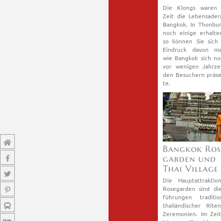
Die Klongs waren 
Zeit die Le­bens­ade
Bang­kok. In Thon­bu­r
noch ei­ni­ge er­hal­t
so kön­nen Sie sich
Ein­druck davon ma
wie Bang­kok sich no
vor we­ni­gen Jahr­ze
den Be­su­chern prä­se
te.
Bang­kok Ro­s
gar­den und
Thai Vil­la­ge
Die Haupt­at­trak­ti­
Ro­se­gar­den sind di
füh­run­gen tra­di­tio­n
thai­län­di­scher Rit
Ze­re­mo­ni­en. Im Zeit­