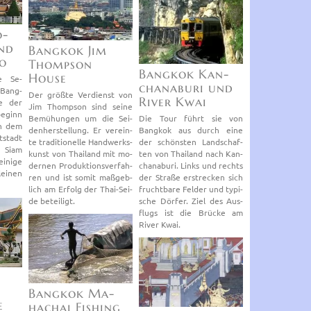
o­
und
Bang­kok Jim
o
Thomp­son
Bang­kok Kan­
House
te Se­
chana­b­u­ri und
 Bang­
Der größ­te Ver­dienst von
River Kwai
ne der
Jim Thomp­son sind seine
e­ginn
Be­mü­hun­gen um die Sei­
Die Tour führt sie von
in dem
den­her­stel­lung. Er ver­ein­
Bang­kok aus durch eine
­stadt
te tra­di­tio­nel­le Hand­werks­
der schöns­ten Land­schaf­
n Siam
kunst von Thai­land mit mo­
ten von Thai­land nach Kan­
­ni­ge
der­nen Pro­duk­ti­ons­ver­fah­
chana­b­u­ri. Links und rechts
ei­nen
ren und ist somit maß­geb­
der Stra­ße er­stre­cken sich
lich am Er­folg der Thai-Sei­
frucht­ba­re Fel­der und ty­pi­
de be­tei­ligt.
sche Dör­fer. Ziel des Aus­
flugs ist die Brü­cke am
River Kwai.
Bang­kok Ma­
e
hach­ai Fis­hing