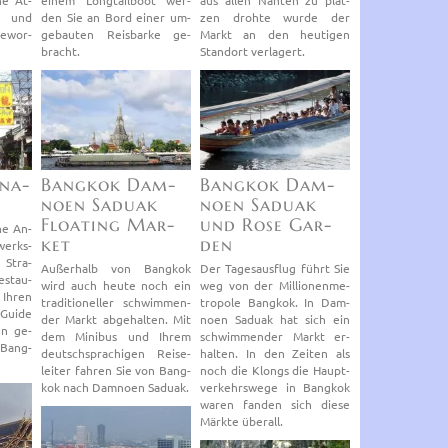
ne At­
einem Long­tail­boot wer­
aus allen Näh­ten zu plat­
gs und
den Sie an Bord einer um­
zen droh­te wurde der
e­wor­
ge­bau­ten Reis­bar­ke ge­
Markt an den heu­ti­gen
bracht.
Stand­ort ver­la­gert.
­na­
Bang­kok Dam­
Bang­kok Dam­
no­en Sa­duak
no­en Sa­duak
Floa­ting Mar­
und Rose Gar­
ne An­
ket
den
werks­
 Stra­
Au­ßer­halb von Bang­kok
Der Ta­ges­aus­flug führt Sie
­stau­
wird auch heute noch ein
weg von der Mil­lio­nen­me­
 Ihren
tra­di­tio­nel­ler schwim­men­
tro­po­le Bang­kok. In Dam­
 Guide
der Markt ab­ge­hal­ten. Mit
no­en Sa­duak hat sich ein
en ge­
dem Mi­ni­bus und Ihrem
schwim­men­der Markt er­
 Bang­
deutsch­spra­chi­gen Rei­se­
hal­ten. In den Zei­ten als
lei­ter fah­ren Sie von Bang­
noch die Klongs die Haupt­
kok nach Dam­no­en Sa­duak.
ver­kehrs­we­ge in Bang­kok
waren fan­den sich diese
Märk­te über­all.