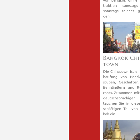
von Bang­kok um ei
trak­ti­on sams­ta
sonn­tags rei­cher g
den.
Bang­kok Chi
town
Die Chi­na­town ist ei
häu­fung von Hand­
stu­ben, Ge­schäf­ten,
ßen­händ­lern und Re
rants. Zu­sam­men mit
deutsch­spra­chi­gen
tau­chen Sie in die­s
schäf­ti­gen Teil von
kok ein.