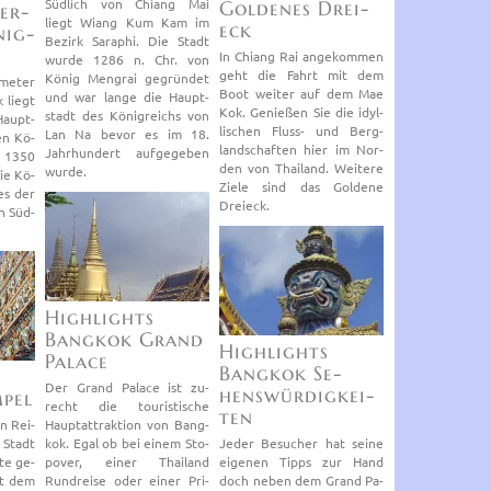
Süd­lich von Chiang Mai
Gol­de­nes Drei­
er­
liegt Wiang Kum Kam im
eck
nig­
Be­zirk Sa­ra­phi. Die Stadt
In Chiang Rai an­ge­kom­men
wurde 1286 n. Chr. von
geht die Fahrt mit dem
König Men­grai ge­grün­det
me­ter
Boot wei­ter auf dem Mae
und war lange die Haupt­
 liegt
Kok. Ge­nie­ßen Sie die idyl­
stadt des Kö­nig­reichs von
Haupt­
li­schen Fluss- und Berg­
Lan Na bevor es im 18.
hen Kö­
land­schaf­ten hier im Nor­
Jahr­hun­dert auf­ge­ge­ben
n 1350
den von Thai­land. Wei­te­re
wurde.
ie Kö­
Ziele sind das Gol­de­ne
es der
Drei­eck.
in Süd­
High­lights
Bang­kok Grand
High­lights
Pa­lace
Bang­kok Se­
Der Grand Pa­lace ist zu­
hens­wür­dig­kei­
­pel
recht die tou­ris­ti­sche
ten
en Rei­
Haupt­at­trak­ti­on von Bang­
 Stadt
kok. Egal ob bei einem Sto­
Jeder Be­su­cher hat seine
­te ge­
po­ver, einer Thai­land
ei­ge­nen Tipps zur Hand
t dem
Rund­rei­se oder einer Pri­
doch neben dem Grand Pa­