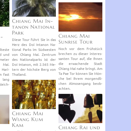
Chiang Mai In­
ta­non Na­tio­nal
Park
Chiang Mai
­
Diese Tour führt Sie in das
Sun­ri­se Tour
Herz des Doi In­ta­non Na­
Noch vor dem Früh­stück
tes­te
tio­nal Parks im Süd­wes­ten
bre­chen zu die­ser in­ter­es­
nd und
von Chiang Mai. Zen­trum
san­ten Tour auf, die Ihnen
­me­ter
des Na­tio­nal­parks ist der
die er­wa­chen­de Stadt
g Mai.
Doi In­ta­non, mit 2.565 Me­
Chiang Mai nahe bringt. Am
a­ri­
tern der höchs­te Berg von
Ta Pae Tor kön­nen Sie Mön­
n fast
Thai­land.
che bei Ihrem mor­gend­li­
e lang
chen Al­mo­sen­gang be­ob­
leich­
ach­ten.
Chiang Mai
Wiang Kum
Kam
Chiang Rai und