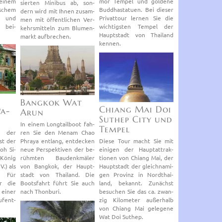
einem
mor Tem­pel und gol­de­ne
sier­ten Mi­ni­bus ab, son­
­schem
Bud­dha­sta­tu­en. Bei die­ser
dern wird mit Ihnen zu­sam­
en und
Pri­vat­tour ler­nen Sie die
men mit öf­fent­li­chen Ver­
e bei­
wich­tigs­ten Tem­pel der
kehrs­mit­teln zum Blu­men­
Haupt­stadt von Thai­land
markt auf­bre­chen.
ken­nen.
Bang­kok Wat
Chiang Mai Doi
a­
Arun
Su­thep City und
In einem Long­tail­boot fah­
Tem­pel
nd der
ren Sie den Menam Chao
ast der
Phra­ya ent­lang, ent­de­cken
Diese Tour macht Sie mit
oh Si­
neue Per­spek­ti­ven der be­
ei­ni­gen der Haupt­at­trak­
König
rühm­ten Bau­denk­mä­ler
tio­nen von Chiang Mai, der
V.) als
von Bang­kok, der Haupt­
Haupt­stadt der gleich­na­mi­
m. Für
stadt von Thai­land. Die
gen Pro­vinz in Nord­thai­
r die
Boots­fahrt führt Sie auch
land, be­kannt. Zu­nächst
z einer
nach Thon­bu­ri.
be­su­chen Sie das ca. zwan­
f­ent­
zig Ki­lo­me­ter au­ßer­halb
von Chiang Mai ge­le­ge­ne
Wat Doi Su­thep.