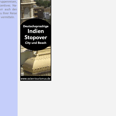
p­pen­rei­sen,
en­ti­ves. Na­
 wir auch den
zu Ihrer Reise
 ver­mit­teln.