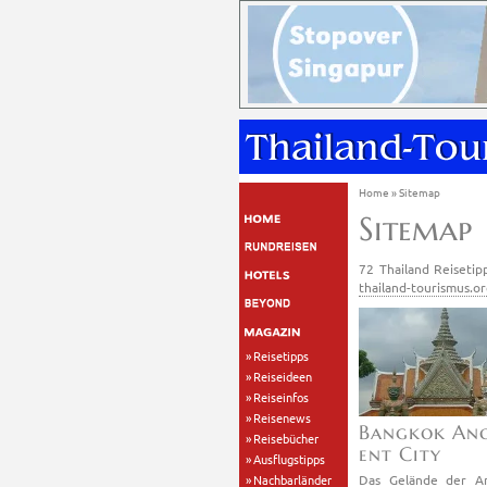
Home
»
Sitemap
Sitemap
72 Thai­land Rei­se­tip
thailand-​tou­ris­mus.o
Reisetipps
Reiseideen
Reiseinfos
Reisenews
Bang­kok An­c
Reisebücher
ent City
Ausflugstipps
Nachbarländer
Das Ge­län­de der An­