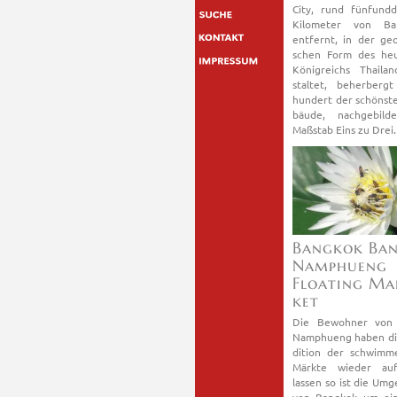
City, rund fünf­und­dr
Ki­lo­me­ter von Ba
ent­fernt, in der geo­
schen Form des heu­
Kö­nig­reichs Thai­la
stal­tet, be­her­berg
hun­dert der schöns­t
bäu­de, nach­ge­bil­
Maß­stab Eins zu Drei.
Bang­kok Ba
Nam­phu­eng
Floa­ting Ma
ket
Die Be­woh­ner von
Nam­phu­eng haben di
di­ti­on der schwim­m
Märk­te wie­der auf­
las­sen so ist die Um­