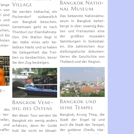
Bang­kok Na­tio­
Vil­la­ge
lange
nal Mu­se­um
rn von
Sie wer­den Ma­hach­ai, ein
i sind
Das be­kann­te Na­tio­nal­mu­
Fi­scher­dorf süd­west­lich
en und
se­um in Bang­kok be­her­
von Bang­kok be­su­chen.
 einen
bergt in über zwan­zig Bau­
Ge­mein­sam geht es nach
­chen,
ten und Frei­räu­men eine
Thon­bu­ri zur Ei­sen­bahn­sta­
ch bis
der größ­ten mu­sea­len
ti­on. Die Sta­ti­on liegt in
hn­ten
Samm­lun­gen in Süd­ost­asi­
der Nähe eines sehr be­
n­tier­
en. Die zahl­rei­chen Aus­
lieb­ten Markt und so haben
stel­lungs­stü­cke do­ku­men­
Sie Ge­le­gen­heit das Trei­
tie­ren die Ge­schich­te von
ben zu be­ob­ach­ten, bevor
Thai­land und der Re­gi­on.
Sie den Zug be­stei­gen.
e­
Bang­kok und
Bang­kok Ve­ne­
seine Tem­pel
dig des Os­tens
on des
e Vor­
Bang­kok, Krung Thep, die
Bei die­ser Tour wer­den Sie
el­ler,
Stadt der Engel ist und
Bang­kok ein wenig an­ders
en und
auch die Stadt der Tem­pel,
er­fah­ren, denn Ihr Guide
raf­fer
der gol­de­ne Che­dis, Mar­
holt Sie nicht im kli­ma­ti­