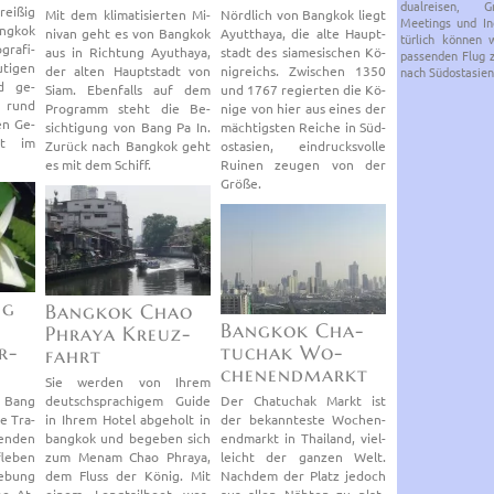
du­al­rei­sen, Gru
ei­ßig
Mit dem kli­ma­ti­sier­ten Mi­
Nörd­lich von Bang­kok liegt
Mee­tings und In­c
ng­kok
ni­van geht es von Bang­kok
Ayutt­ha­ya, die alte Haupt­
tür­lich kön­nen
gra­fi­
aus in Rich­tung Ayut­ha­ya,
stadt des sia­me­si­schen Kö­
pas­sen­den Flug 
ti­gen
der alten Haupt­stadt von
nig­reichs. Zwi­schen 1350
nach Süd­ost­asi­en
nd ge­
Siam. Eben­falls auf dem
und 1767 re­gier­ten die Kö­
t rund
Pro­gramm steht die Be­
ni­ge von hier aus eines der
en Ge­
sich­ti­gung von Bang Pa In.
mäch­tigs­ten Rei­che in Süd­
det im
Zu­rück nach Bang­kok geht
ost­asi­en, ein­drucks­vol­le
es mit dem Schiff.
Rui­nen zeu­gen von der
Größe.
ng
Bang­kok Chao
Bang­kok Cha­
Phra­ya Kreuz­
r­
tuchak Wo­
fahrt
chen­end­markt
Sie wer­den von Ihrem
 Bang
deutsch­spra­chi­gem Guide
Der Cha­tuchak Markt ist
e Tra­
in Ihrem Hotel ab­ge­holt in
der be­kann­tes­te Wo­chen­
en­den
bang­kok und be­ge­ben sich
end­markt in Thai­land, viel­
le­ben
zum Menam Chao Phra­ya,
leicht der gan­zen Welt.
ge­bung
dem Fluss der König. Mit
Nach­dem der Platz je­doch