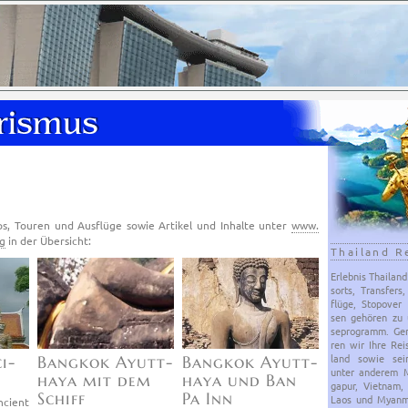
ps, Tou­ren und Aus­flü­ge sowie Ar­ti­kel und In­hal­te un­ter
www.​
rg
in der Über­sicht:
Thailand R
Er­leb­nis Thai­lan
sorts, Trans­fers,
flü­ge, Sto­po­ver
sen ge­hö­ren zu 
se­pro­gramm. Gern
ren wir Ihre Rei
land sowie sei
i­
Bang­kok Ayutt­
Bang­kok Ayutt­
unter an­de­rem Ma
ha­ya mit dem
ha­ya und Ban
ga­pur, Viet­nam,
Schiff
Pa Inn
Laos und Myan­mar
ci­ent